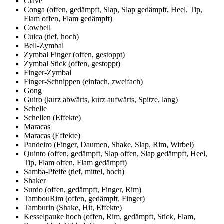
Clave
Conga (offen, gedämpft, Slap, Slap gedämpft, Heel, Tip,
Flam offen, Flam gedämpft)
Cowbell
Cuica (tief, hoch)
Bell-Zymbal
Zymbal Finger (offen, gestoppt)
Zymbal Stick (offen, gestoppt)
Finger-Zymbal
Finger-Schnippen (einfach, zweifach)
Gong
Guiro (kurz abwärts, kurz aufwärts, Spitze, lang)
Schelle
Schellen (Effekte)
Maracas
Maracas (Effekte)
Pandeiro (Finger, Daumen, Shake, Slap, Rim, Wirbel)
Quinto (offen, gedämpft, Slap offen, Slap gedämpft, Heel,
Tip, Flam offen, Flam gedämpft)
Samba-Pfeife (tief, mittel, hoch)
Shaker
Surdo (offen, gedämpft, Finger, Rim)
TambouRim (offen, gedämpft, Finger)
Tamburin (Shake, Hit, Effekte)
Kesselpauke hoch (offen, Rim, gedämpft, Stick, Flam,