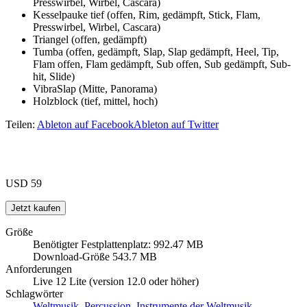
Presswirbel, Wirbel, Cascara)
Kesselpauke tief (offen, Rim, gedämpft, Stick, Flam,
Presswirbel, Wirbel, Cascara)
Triangel (offen, gedämpft)
Tumba (offen, gedämpft, Slap, Slap gedämpft, Heel, Tip,
Flam offen, Flam gedämpft, Sub offen, Sub gedämpft, Sub-
hit, Slide)
VibraSlap (Mitte, Panorama)
Holzblock (tief, mittel, hoch)
Teilen:
Ableton auf Facebook
Ableton auf Twitter
USD 59
Größe
Benötigter Festplattenplatz: 992.47 MB
Download-Größe 543.7 MB
Anforderungen
Live 12 Lite (version 12.0 oder höher)
Schlagwörter
Weltmusik
,
Percussion
,
Instrumente der Weltmusik