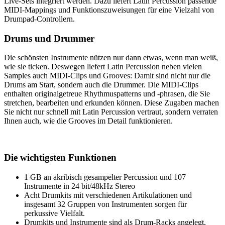
Live-Sets integriert werden. Dazu liefert Latin Percussion passende
MIDI-Mappings und Funktionszuweisungen für eine Vielzahl von
Drumpad-Controllern.
Drums und Drummer
Die schönsten Instrumente nützen nur dann etwas, wenn man weiß,
wie sie ticken. Deswegen liefert Latin Percussion neben vielen
Samples auch MIDI-Clips und Grooves: Damit sind nicht nur die
Drums am Start, sondern auch die Drummer. Die MIDI-Clips
enthalten originalgetreue Rhythmuspatterns und -phrasen, die Sie
stretchen, bearbeiten und erkunden können. Diese Zugaben machen
Sie nicht nur schnell mit Latin Percussion vertraut, sondern verraten
Ihnen auch, wie die Grooves im Detail funktionieren.
Die wichtigsten Funktionen
1 GB an akribisch gesampelter Percussion und 107
Instrumente in 24 bit/48kHz Stereo
Acht Drumkits mit verschiedenen Artikulationen und
insgesamt 32 Gruppen von Instrumenten sorgen für
perkussive Vielfalt.
Drumkits und Instrumente sind als Drum-Racks angelegt,