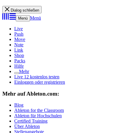
Dialog schließen
Menü
Menü
Live
Push
Move
Note
Link
Shop
Packs
Hilfe
Mehr
Live 12 kostenlos testen
Einloggen oder registrieren
Mehr auf Ableton.com:
Blog
Ableton for the Classroom
Ableton für Hochschulen
Certified Training
Über Ableton
Stellenangebote