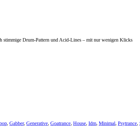
h stimmige Drum-Pattern und Acid-Lines – mit nur wenigen Klicks
opop
,
Gabber
,
Generative
,
Goatrance
,
House
,
Idm
,
Minimal
,
Psytrance
,