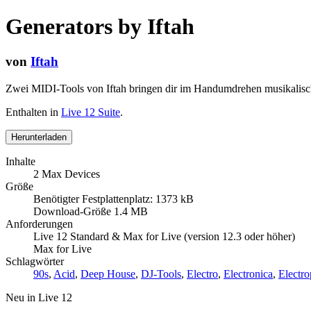
Generators by Iftah
von
Iftah
Zwei MIDI-Tools von Iftah bringen dir im Handumdrehen musikalisc
Enthalten in
Live 12 Suite
.
Herunterladen
Inhalte
2 Max Devices
Größe
Benötigter Festplattenplatz: 1373 kB
Download-Größe 1.4 MB
Anforderungen
Live 12 Standard & Max for Live (version 12.3 oder höher)
Max for Live
Schlagwörter
90s
,
Acid
,
Deep House
,
DJ-Tools
,
Electro
,
Electronica
,
Electr
Neu in Live 12