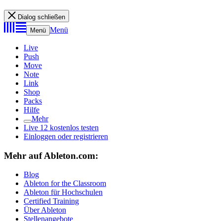
Dialog schließen
Menü
Menü
Live
Push
Move
Note
Link
Shop
Packs
Hilfe
Mehr
Live 12 kostenlos testen
Einloggen oder registrieren
Mehr auf Ableton.com:
Blog
Ableton for the Classroom
Ableton für Hochschulen
Certified Training
Über Ableton
Stellenangebote