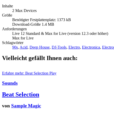
Inhalte
2 Max Devices
Größe
Benötigter Festplattenplatz: 1373 kB
Download-Größe 1.4 MB
Anforderungen
Live 12 Standard & Max for Live (version 12.3 oder höher)
Max for Live
Schlagwörter
90s
,
Acid
,
Deep House
,
DJ-Tools
,
Electro
,
Electronica
,
Electr
Vielleicht gefällt Ihnen auch:
Erfahre mehr: Beat Selection
Play
Sounds
Beat Selection
von
Sample Magic