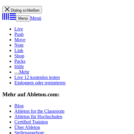
Dialog schließen
Menü
Menü
Live
Push
Move
Note
Link
Shop
Packs
Hilfe
Mehr
Live 12 kostenlos testen
Einloggen oder registrieren
Mehr auf Ableton.com:
Blog
Ableton for the Classroom
Ableton für Hochschulen
Certified Training
Über Ableton
Stellenangebote