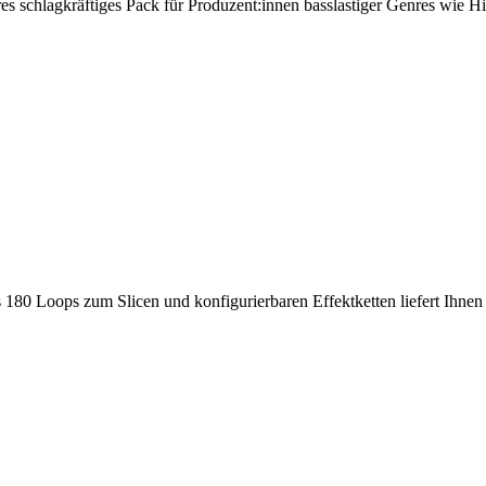
res schlagkräftiges Pack für Produzent:innen basslastiger Genres wie 
180 Loops zum Slicen und konfigurierbaren Effektketten liefert Ihnen 