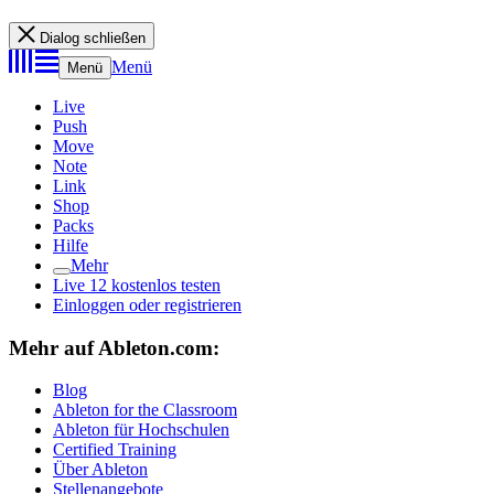
Dialog schließen
Menü
Menü
Live
Push
Move
Note
Link
Shop
Packs
Hilfe
Mehr
Live 12 kostenlos testen
Einloggen oder registrieren
Mehr auf Ableton.com:
Blog
Ableton for the Classroom
Ableton für Hochschulen
Certified Training
Über Ableton
Stellenangebote