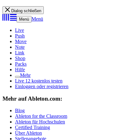
Dialog schließen
Menü
Menü
Live
Push
Move
Note
Link
Shop
Packs
Hilfe
Mehr
Live 12 kostenlos testen
Einloggen oder registrieren
Mehr auf Ableton.com:
Blog
Ableton for the Classroom
Ableton für Hochschulen
Certified Training
Über Ableton
Stellenangebote