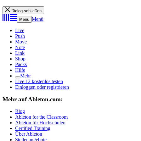
Dialog schließen
Menü
Menü
Live
Push
Move
Note
Link
Shop
Packs
Hilfe
Mehr
Live 12 kostenlos testen
Einloggen oder registrieren
Mehr auf Ableton.com:
Blog
Ableton for the Classroom
Ableton für Hochschulen
Certified Training
Über Ableton
Stellenangebote