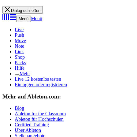
Dialog schließen
Menü
Menü
Live
Push
Move
Note
Link
Shop
Packs
Hilfe
Mehr
Live 12 kostenlos testen
Einloggen oder registrieren
Mehr auf Ableton.com:
Blog
Ableton for the Classroom
Ableton für Hochschulen
Certified Training
Über Ableton
Stellenangebote