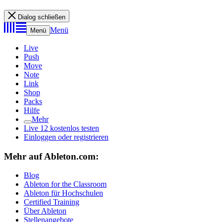
Dialog schließen
Menü
Menü
Live
Push
Move
Note
Link
Shop
Packs
Hilfe
Mehr
Live 12 kostenlos testen
Einloggen oder registrieren
Mehr auf Ableton.com:
Blog
Ableton for the Classroom
Ableton für Hochschulen
Certified Training
Über Ableton
Stellenangebote