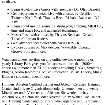
available:
Learn Ableton Live basics with legendary DJ, Olav Basoski
Get deeper into Ableton Live with courses by Certified
Trainers: Noah Pred, Thavius Beck, Rishabh Rajan and DJ
Kiva
Learn about mixing, remixing, drum programming, MIDI FX,
time and space FX, and advanced techniques
Master Push with courses by Thavius Beck and Dream
Theater’s Jordan Rudess
Get Advanced techniques with MOLDOVER
Explore courses on Max devices, Wavetable, Operator,
Groove Pool and more.
Watch anywhere, anytime on any online device. A monthly or
yearly Library Pass gives you full access to more than 2000+
courses with more than 70,000+ videos covering DAWs, Synthesis,
Plugins, Audio Recording, Music Production, Music Theory, Music
Business and much, much more.
Hinweis: Ableton Certified Trainer und Ableton Certified Training
Center sind private Organisationen oder Unternehmen und weder
Mitarbeiter noch Vertreter von Ableton. Sie werden nicht von
Ableton AG, Ableton Inc. oder Ableton KK verwaltet. Die Trainer
und Training Center sind für ihre Studienangebote und Lehrpläne