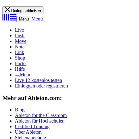
Dialog schließen
Menü
Menü
Live
Push
Move
Note
Link
Shop
Packs
Hilfe
Mehr
Live 12 kostenlos testen
Einloggen oder registrieren
Mehr auf Ableton.com:
Blog
Ableton for the Classroom
Ableton für Hochschulen
Certified Training
Über Ableton
Stellenangebote