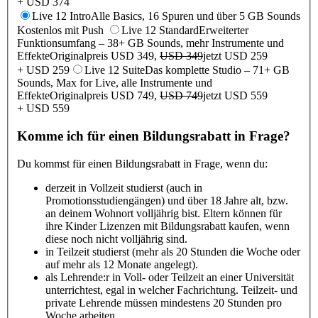
+ USD 374
Live 12 Intro
Alle Basics, 16 Spuren und über 5 GB Sounds
Kostenlos mit Push
Live 12 Standard
Erweiterter
Funktionsumfang – 38+ GB Sounds, mehr Instrumente und
Effekte
Originalpreis USD 349,
USD 349
jetzt USD 259
+ USD 259
Live 12 Suite
Das komplette Studio – 71+ GB
Sounds, Max for Live, alle Instrumente und
Effekte
Originalpreis USD 749,
USD 749
jetzt USD 559
+ USD 559
Komme ich für einen Bildungsrabatt in Frage?
Du kommst für einen Bildungsrabatt in Frage, wenn du:
derzeit in Vollzeit studierst (auch in
Promotionsstudiengängen) und über 18 Jahre alt, bzw.
an deinem Wohnort volljährig bist. Eltern können für
ihre Kinder Lizenzen mit Bildungsrabatt kaufen, wenn
diese noch nicht volljährig sind.
in Teilzeit studierst (mehr als 20 Stunden die Woche oder
auf mehr als 12 Monate angelegt).
als Lehrende:r in Voll- oder Teilzeit an einer Universität
unterrichtest, egal in welcher Fachrichtung. Teilzeit- und
private Lehrende müssen mindestens 20 Stunden pro
Woche arbeiten.