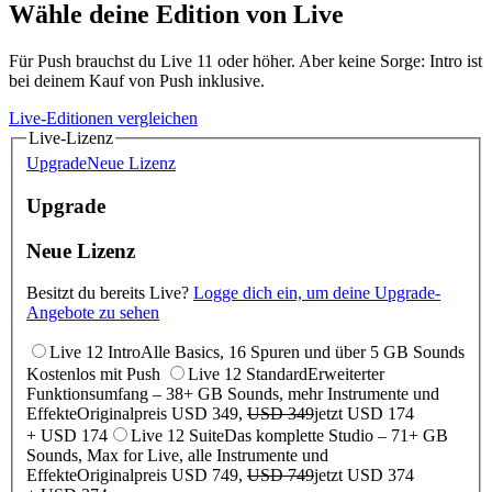
Wähle deine Edition von Live
Für Push brauchst du Live 11 oder höher. Aber keine Sorge: Intro ist
bei deinem Kauf von Push inklusive.
Live-Editionen vergleichen
Live-Lizenz
Upgrade
Neue Lizenz
Upgrade
Neue Lizenz
Besitzt du bereits Live?
Logge dich ein, um deine Upgrade-
Angebote zu sehen
Live 12 Intro
Alle Basics, 16 Spuren und über 5 GB Sounds
Kostenlos mit Push
Live 12 Standard
Erweiterter
Funktionsumfang – 38+ GB Sounds, mehr Instrumente und
Effekte
Originalpreis USD 349,
USD 349
jetzt USD 174
+ USD 174
Live 12 Suite
Das komplette Studio – 71+ GB
Sounds, Max for Live, alle Instrumente und
Effekte
Originalpreis USD 749,
USD 749
jetzt USD 374