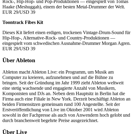
Rock-, Hip-Hop- und Pop-Produktionen — eingespielt von Tomas
Haake (Meshuggah), einem der besten Metal-Drummer der Welt.
EUR 29/USD 39
Toontrack Fibes Kit
Dieses Kit liefert einen erdigen, trockenen Vintage-Drum-Sound für
Hip-Hop-, Alternative-Rock- und Country-Produktionen —
eingespielt vom schwedischen Ausnahme-Drummer Morgan Agren.
EUR 29/USD 39
Über Ableton
Ableton macht Ableton Live: ein Programm, um Musik am
Computer zu kreieren, aufzunehmen und auf die Bühne zu
bringen. Seit der Gründung im Jahr 1999 zieht Ableton weltweit
eine stetig wachsende und engagierte Anzahl von Musikern,
Komponisten und DJs an. Neben dem Hauptsitz in Berlin hat die
Firma auch eine Filiale in New York. Derzeit beschäftigt Ableton an
beiden Firmensitzen gemeinsam rund 100 Angestellte. Seit der
Erstveröffentlichung von Live im Oktober 2001 wird Ableton
sowohl in der Fachpresse als auch von Anwendern hoch gelobt und
durch branchenweit begehrte Preise ausgezeichnet.
Über Live