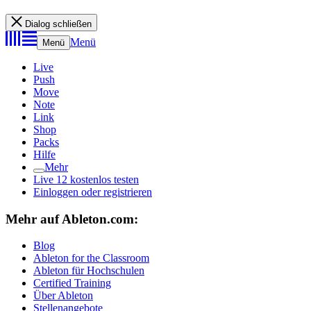
Dialog schließen
Menü
Menü
Live
Push
Move
Note
Link
Shop
Packs
Hilfe
Mehr
Live 12 kostenlos testen
Einloggen oder registrieren
Mehr auf Ableton.com:
Blog
Ableton for the Classroom
Ableton für Hochschulen
Certified Training
Über Ableton
Stellenangebote