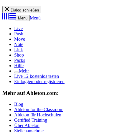
Dialog schließen
Menü
Menü
Live
Push
Move
Note
Link
Shop
Packs
Hilfe
Mehr
Live 12 kostenlos testen
Einloggen oder registrieren
Mehr auf Ableton.com:
Blog
Ableton for the Classroom
Ableton für Hochschulen
Certified Training
Über Ableton
Stellenangebote