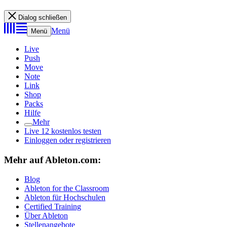
Dialog schließen
Menü
Menü
Live
Push
Move
Note
Link
Shop
Packs
Hilfe
Mehr
Live 12 kostenlos testen
Einloggen oder registrieren
Mehr auf Ableton.com:
Blog
Ableton for the Classroom
Ableton für Hochschulen
Certified Training
Über Ableton
Stellenangebote