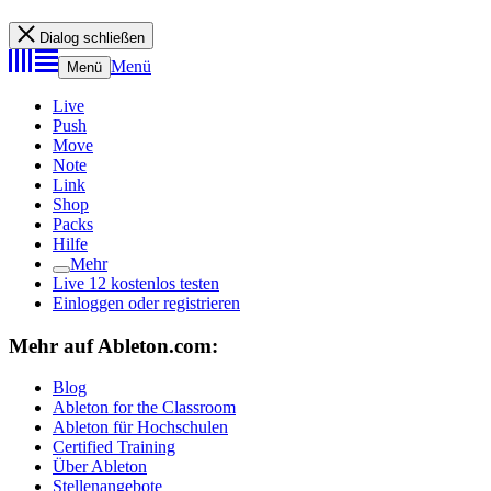
Dialog schließen
Menü
Menü
Live
Push
Move
Note
Link
Shop
Packs
Hilfe
Mehr
Live 12 kostenlos testen
Einloggen oder registrieren
Mehr auf Ableton.com:
Blog
Ableton for the Classroom
Ableton für Hochschulen
Certified Training
Über Ableton
Stellenangebote