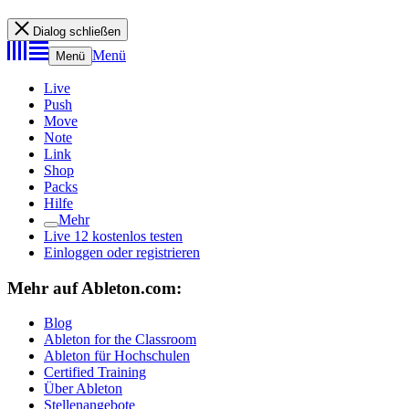
Dialog schließen
Menü
Menü
Live
Push
Move
Note
Link
Shop
Packs
Hilfe
Mehr
Live 12 kostenlos testen
Einloggen oder registrieren
Mehr auf Ableton.com:
Blog
Ableton for the Classroom
Ableton für Hochschulen
Certified Training
Über Ableton
Stellenangebote