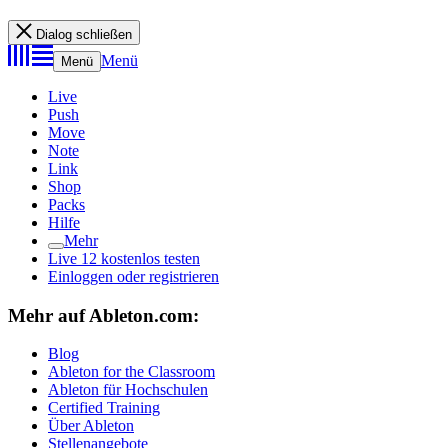
Dialog schließen
Menü
Menü
Live
Push
Move
Note
Link
Shop
Packs
Hilfe
Mehr
Live 12 kostenlos testen
Einloggen oder registrieren
Mehr auf Ableton.com:
Blog
Ableton for the Classroom
Ableton für Hochschulen
Certified Training
Über Ableton
Stellenangebote