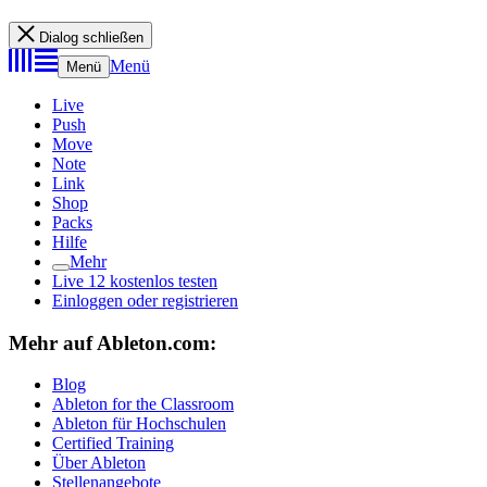
Dialog schließen
Menü
Menü
Live
Push
Move
Note
Link
Shop
Packs
Hilfe
Mehr
Live 12 kostenlos testen
Einloggen oder registrieren
Mehr auf Ableton.com:
Blog
Ableton for the Classroom
Ableton für Hochschulen
Certified Training
Über Ableton
Stellenangebote