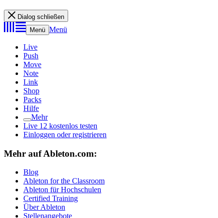
Dialog schließen
Menü
Menü
Live
Push
Move
Note
Link
Shop
Packs
Hilfe
Mehr
Live 12 kostenlos testen
Einloggen oder registrieren
Mehr auf Ableton.com:
Blog
Ableton for the Classroom
Ableton für Hochschulen
Certified Training
Über Ableton
Stellenangebote