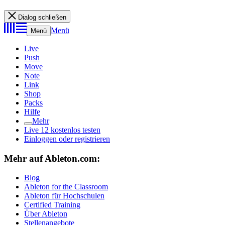
Dialog schließen
Menü
Menü
Live
Push
Move
Note
Link
Shop
Packs
Hilfe
Mehr
Live 12 kostenlos testen
Einloggen oder registrieren
Mehr auf Ableton.com:
Blog
Ableton for the Classroom
Ableton für Hochschulen
Certified Training
Über Ableton
Stellenangebote