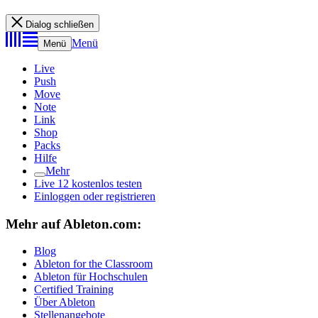
Dialog schließen
Menü
Menü
Live
Push
Move
Note
Link
Shop
Packs
Hilfe
Mehr
Live 12 kostenlos testen
Einloggen oder registrieren
Mehr auf Ableton.com:
Blog
Ableton for the Classroom
Ableton für Hochschulen
Certified Training
Über Ableton
Stellenangebote