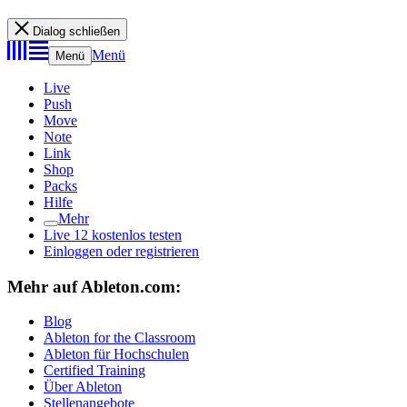
Dialog schließen
Menü
Menü
Live
Push
Move
Note
Link
Shop
Packs
Hilfe
Mehr
Live 12 kostenlos testen
Einloggen oder registrieren
Mehr auf Ableton.com:
Blog
Ableton for the Classroom
Ableton für Hochschulen
Certified Training
Über Ableton
Stellenangebote