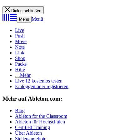
Dialog schließen
Menü
Menü
Live
Push
Move
Note
Link
Shop
Packs
Hilfe
Mehr
Live 12 kostenlos testen
Einloggen oder registrieren
Mehr auf Ableton.com:
Blog
Ableton for the Classroom
Ableton für Hochschulen
Certified Training
Über Ableton
Stellenangebote