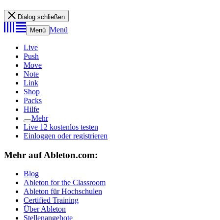
Dialog schließen
Menü
Menü
Live
Push
Move
Note
Link
Shop
Packs
Hilfe
Mehr
Live 12 kostenlos testen
Einloggen oder registrieren
Mehr auf Ableton.com:
Blog
Ableton for the Classroom
Ableton für Hochschulen
Certified Training
Über Ableton
Stellenangebote