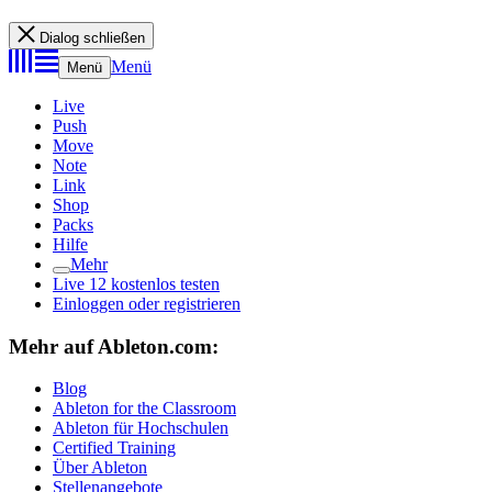
Dialog schließen
Menü
Menü
Live
Push
Move
Note
Link
Shop
Packs
Hilfe
Mehr
Live 12 kostenlos testen
Einloggen oder registrieren
Mehr auf Ableton.com:
Blog
Ableton for the Classroom
Ableton für Hochschulen
Certified Training
Über Ableton
Stellenangebote