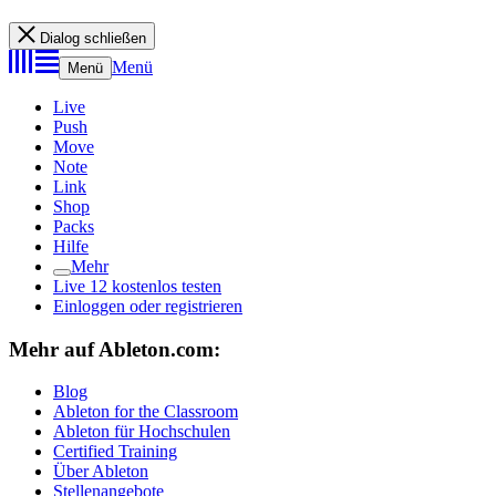
Dialog schließen
Menü
Menü
Live
Push
Move
Note
Link
Shop
Packs
Hilfe
Mehr
Live 12 kostenlos testen
Einloggen oder registrieren
Mehr auf Ableton.com:
Blog
Ableton for the Classroom
Ableton für Hochschulen
Certified Training
Über Ableton
Stellenangebote