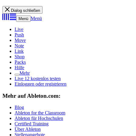
Dialog schließen
Menü
Menü
Live
Push
Move
Note
Link
Shop
Packs
Hilfe
Mehr
Live 12 kostenlos testen
Einloggen oder registrieren
Mehr auf Ableton.com:
Blog
Ableton for the Classroom
Ableton für Hochschulen
Certified Training
Über Ableton
Stellenangebote