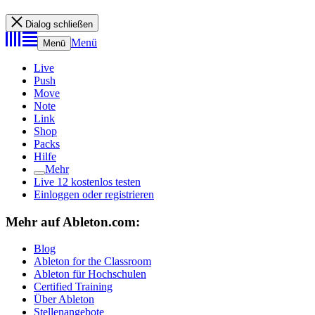
Dialog schließen
Menü
Menü
Live
Push
Move
Note
Link
Shop
Packs
Hilfe
Mehr
Live 12 kostenlos testen
Einloggen oder registrieren
Mehr auf Ableton.com:
Blog
Ableton for the Classroom
Ableton für Hochschulen
Certified Training
Über Ableton
Stellenangebote