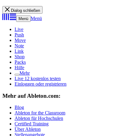
Dialog schließen
Menü
Menü
Live
Push
Move
Note
Link
Shop
Packs
Hilfe
Mehr
Live 12 kostenlos testen
Einloggen oder registrieren
Mehr auf Ableton.com:
Blog
Ableton for the Classroom
Ableton für Hochschulen
Certified Training
Über Ableton
Stellenangebote