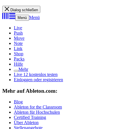
Dialog schließen
Menü
Menü
Live
Push
Move
Note
Link
Shop
Packs
Hilfe
Mehr
Live 12 kostenlos testen
Einloggen oder registrieren
Mehr auf Ableton.com:
Blog
Ableton for the Classroom
Ableton für Hochschulen
Certified Training
Über Ableton
Stellenangebote