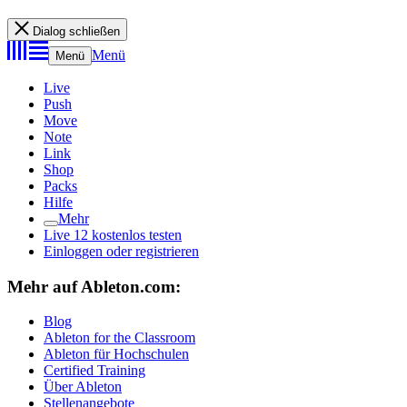
Dialog schließen
Menü
Menü
Live
Push
Move
Note
Link
Shop
Packs
Hilfe
Mehr
Live 12 kostenlos testen
Einloggen oder registrieren
Mehr auf Ableton.com:
Blog
Ableton for the Classroom
Ableton für Hochschulen
Certified Training
Über Ableton
Stellenangebote