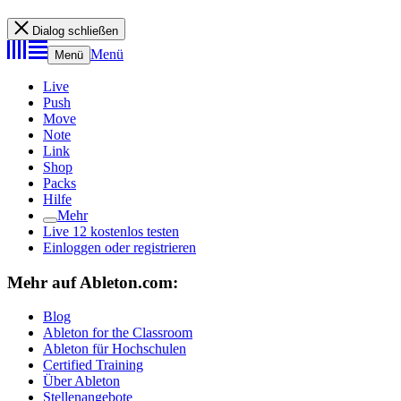
Dialog schließen
Menü
Menü
Live
Push
Move
Note
Link
Shop
Packs
Hilfe
Mehr
Live 12 kostenlos testen
Einloggen oder registrieren
Mehr auf Ableton.com:
Blog
Ableton for the Classroom
Ableton für Hochschulen
Certified Training
Über Ableton
Stellenangebote