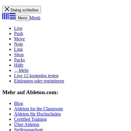
Dialog schließen
Menü
Menü
Live
Push
Move
Note
Link
Shop
Packs
Hilfe
Mehr
Live 12 kostenlos testen
Einloggen oder registrieren
Mehr auf Ableton.com:
Blog
Ableton for the Classroom
Ableton für Hochschulen
Certified Training
Über Ableton
Stellenangebote