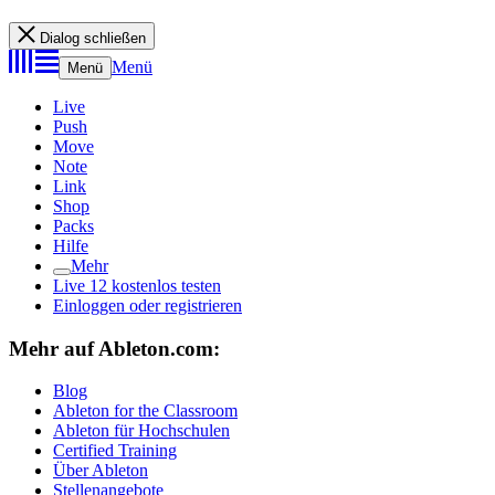
Dialog schließen
Menü
Menü
Live
Push
Move
Note
Link
Shop
Packs
Hilfe
Mehr
Live 12 kostenlos testen
Einloggen oder registrieren
Mehr auf Ableton.com:
Blog
Ableton for the Classroom
Ableton für Hochschulen
Certified Training
Über Ableton
Stellenangebote