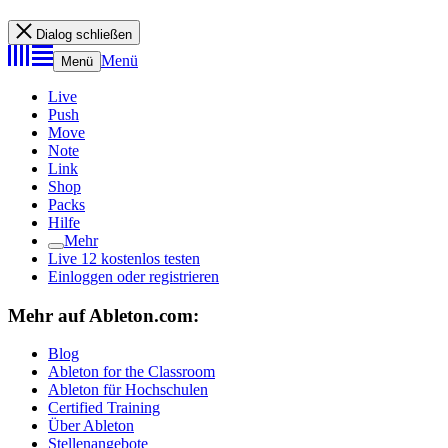
Dialog schließen
Menü
Menü
Live
Push
Move
Note
Link
Shop
Packs
Hilfe
Mehr
Live 12 kostenlos testen
Einloggen oder registrieren
Mehr auf Ableton.com:
Blog
Ableton for the Classroom
Ableton für Hochschulen
Certified Training
Über Ableton
Stellenangebote