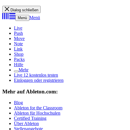
Dialog schließen
Menü
Menü
Live
Push
Move
Note
Link
Shop
Packs
Hilfe
Mehr
Live 12 kostenlos testen
Einloggen oder registrieren
Mehr auf Ableton.com:
Blog
Ableton for the Classroom
Ableton für Hochschulen
Certified Training
Über Ableton
Stellenangebote