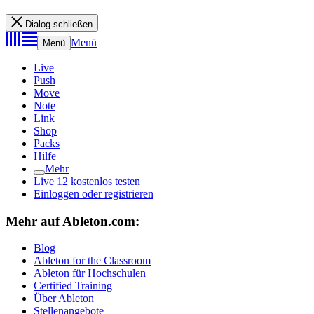
Dialog schließen
Menü
Menü
Live
Push
Move
Note
Link
Shop
Packs
Hilfe
Mehr
Live 12 kostenlos testen
Einloggen oder registrieren
Mehr auf Ableton.com:
Blog
Ableton for the Classroom
Ableton für Hochschulen
Certified Training
Über Ableton
Stellenangebote