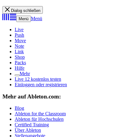
Dialog schließen
Menü
Menü
Live
Push
Move
Note
Link
Shop
Packs
Hilfe
Mehr
Live 12 kostenlos testen
Einloggen oder registrieren
Mehr auf Ableton.com:
Blog
Ableton for the Classroom
Ableton für Hochschulen
Certified Training
Über Ableton
Stellenangebote