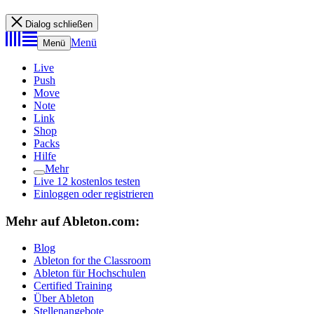
Dialog schließen
Menü
Menü
Live
Push
Move
Note
Link
Shop
Packs
Hilfe
Mehr
Live 12 kostenlos testen
Einloggen oder registrieren
Mehr auf Ableton.com:
Blog
Ableton for the Classroom
Ableton für Hochschulen
Certified Training
Über Ableton
Stellenangebote