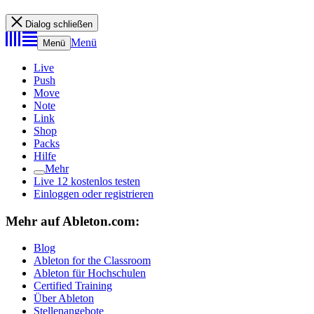
Dialog schließen
Menü
Menü
Live
Push
Move
Note
Link
Shop
Packs
Hilfe
Mehr
Live 12 kostenlos testen
Einloggen oder registrieren
Mehr auf Ableton.com:
Blog
Ableton for the Classroom
Ableton für Hochschulen
Certified Training
Über Ableton
Stellenangebote