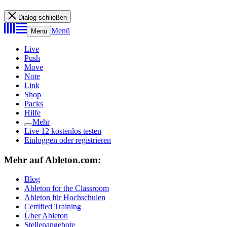
Dialog schließen
Menü
Menü
Live
Push
Move
Note
Link
Shop
Packs
Hilfe
Mehr
Live 12 kostenlos testen
Einloggen oder registrieren
Mehr auf Ableton.com:
Blog
Ableton for the Classroom
Ableton für Hochschulen
Certified Training
Über Ableton
Stellenangebote