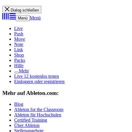
Dialog schließen
Menü
Menü
Live
Push
Move
Note
Link
Shop
Packs
Hilfe
Mehr
Live 12 kostenlos testen
Einloggen oder registrieren
Mehr auf Ableton.com:
Blog
Ableton for the Classroom
Ableton für Hochschulen
Certified Training
Über Ableton
Stellenangebote