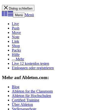
Dialog schließen
Menü
Menü
Live
Push
Move
Note
Link
Shop
Packs
Hilfe
Mehr
Live 12 kostenlos testen
Einloggen oder registrieren
Mehr auf Ableton.com:
Blog
Ableton for the Classroom
Ableton für Hochschulen
Certified Training
Über Ableton
Stellenangebote