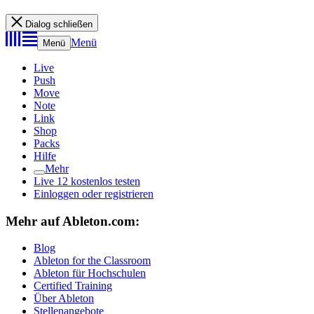
Dialog schließen
Menü
Menü
Live
Push
Move
Note
Link
Shop
Packs
Hilfe
Mehr
Live 12 kostenlos testen
Einloggen oder registrieren
Mehr auf Ableton.com:
Blog
Ableton for the Classroom
Ableton für Hochschulen
Certified Training
Über Ableton
Stellenangebote