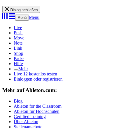
Dialog schließen
Menü
Menü
Live
Push
Move
Note
Link
Shop
Packs
Hilfe
Mehr
Live 12 kostenlos testen
Einloggen oder registrieren
Mehr auf Ableton.com:
Blog
Ableton for the Classroom
Ableton für Hochschulen
Certified Training
Über Ableton
Stellenangebote