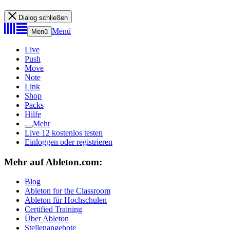
Dialog schließen
Menü
Menü
Live
Push
Move
Note
Link
Shop
Packs
Hilfe
Mehr
Live 12 kostenlos testen
Einloggen oder registrieren
Mehr auf Ableton.com:
Blog
Ableton for the Classroom
Ableton für Hochschulen
Certified Training
Über Ableton
Stellenangebote