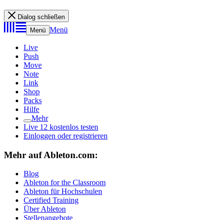
Dialog schließen
Menü
Menü
Live
Push
Move
Note
Link
Shop
Packs
Hilfe
Mehr
Live 12 kostenlos testen
Einloggen oder registrieren
Mehr auf Ableton.com:
Blog
Ableton for the Classroom
Ableton für Hochschulen
Certified Training
Über Ableton
Stellenangebote