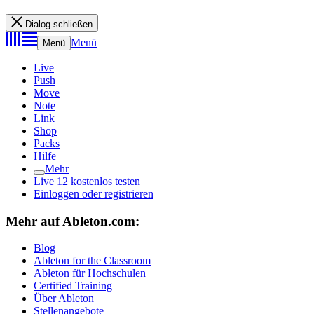
Dialog schließen
Menü
Menü
Live
Push
Move
Note
Link
Shop
Packs
Hilfe
Mehr
Live 12 kostenlos testen
Einloggen oder registrieren
Mehr auf Ableton.com:
Blog
Ableton for the Classroom
Ableton für Hochschulen
Certified Training
Über Ableton
Stellenangebote