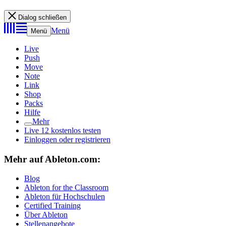
Dialog schließen
Menü
Menü
Live
Push
Move
Note
Link
Shop
Packs
Hilfe
Mehr
Live 12 kostenlos testen
Einloggen oder registrieren
Mehr auf Ableton.com:
Blog
Ableton for the Classroom
Ableton für Hochschulen
Certified Training
Über Ableton
Stellenangebote