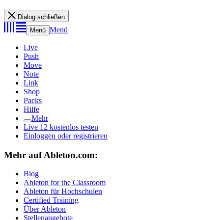
Dialog schließen
Menü
Menü
Live
Push
Move
Note
Link
Shop
Packs
Hilfe
Mehr
Live 12 kostenlos testen
Einloggen oder registrieren
Mehr auf Ableton.com:
Blog
Ableton for the Classroom
Ableton für Hochschulen
Certified Training
Über Ableton
Stellenangebote