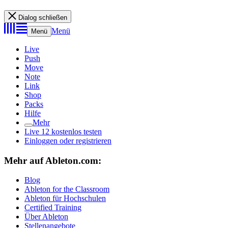
Dialog schließen
Menü
Menü
Live
Push
Move
Note
Link
Shop
Packs
Hilfe
Mehr
Live 12 kostenlos testen
Einloggen oder registrieren
Mehr auf Ableton.com:
Blog
Ableton for the Classroom
Ableton für Hochschulen
Certified Training
Über Ableton
Stellenangebote