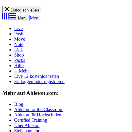
Dialog schließen
Menü
Menü
Live
Push
Move
Note
Link
Shop
Packs
Hilfe
Mehr
Live 12 kostenlos testen
Einloggen oder registrieren
Mehr auf Ableton.com:
Blog
Ableton for the Classroom
Ableton für Hochschulen
Certified Training
Über Ableton
Stellenangebote